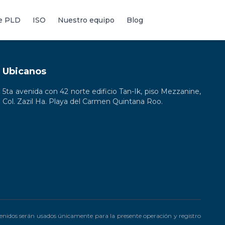
de PLD
ISO
Nuestro equipo
Blog
Ubicanos
5ta avenida con 42 norte edificio Tan-Ik, piso Mezzanine,
Col. Zazil Ha. Playa del Carmen Quintana Roo.
enidos serán usados únicamente para la presente operación y registro