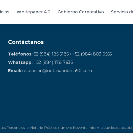
icios
Whitepaper 4.0
Gobierno Corporativo
Servicio 
Contáctanos
Teléfonos:
52 (984) 185 5185 / +52 (984) 803 0555
Whatsapp:
+52 (984) 178 7636
Email:
recepcion@notariapublica90.com
atos Personales, el Notario Público número Noventa informa que los datos obt