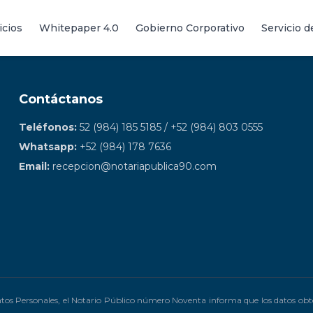
icios
Whitepaper 4.0
Gobierno Corporativo
Servicio 
Contáctanos
Teléfonos:
52 (984) 185 5185 / +52 (984) 803 0555
Whatsapp:
+52 (984) 178 7636
Email:
recepcion@notariapublica90.com
atos Personales, el Notario Público número Noventa informa que los datos obt