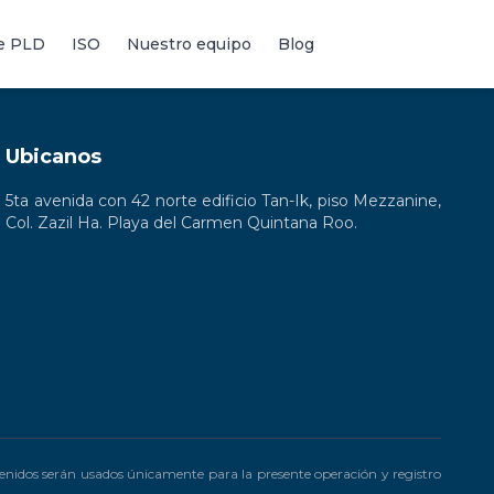
de PLD
ISO
Nuestro equipo
Blog
Ubicanos
5ta avenida con 42 norte edificio Tan-Ik, piso Mezzanine,
Col. Zazil Ha. Playa del Carmen Quintana Roo.
enidos serán usados únicamente para la presente operación y registro